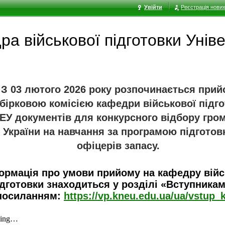
Увійти
Реєстрація нових
а військової підготовки Унів
З 03 лютого 2026 року розпочинається прий
дбірковою комісією кафедри військової підг
ЕУ документів для конкурсного відбору гро
України на навчання за програмою підготов
офіцерів запасу.
ормація про умови прийому на кафедру війс
ідготовки знаходиться у розділі «Вступникам
посиланням:
https://vp.kneu.edu.ua/ua/vstup_