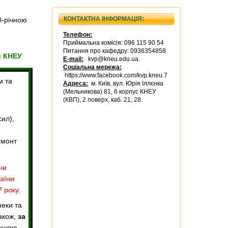
КОНТАКТНА ІНФОРМАЦІЯ:
0-річною
Телефон:
Приймальна комісія: 096 115 90 54
Питання про кафедру: 0936354858
и КНЕУ
Е-mail:
kvp@kneu.edu.ua.
Соціальна мережа:
https://www.facebook.com/kvp.kneu.7
м та
Адреса:
м. Київ, вул. Юрія Іллєнка
(Мельникова) 81, 6 корпус КНЕУ
(КВП), 2 поверх, каб. 21, 28.
сил),
емонт
ни
раїни
 року.
пеки та
акож,
за
іншою