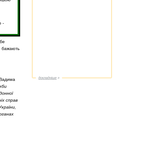
 -
ебе
но бажають
докладніше
»
 Вадима
жби
донної
іх справ
України,
рганах