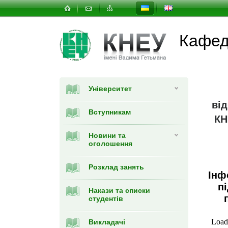
Кафедр
Університет
ві
Вступникам
КН
Новини та
оголошення
Розклад занять
Інф
п
Накази та списки
студентів
Викладачі