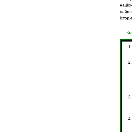
націо
найпо
історі
Ко