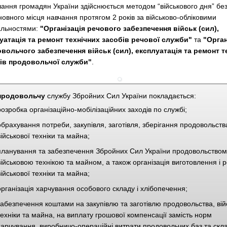
ання
громадян України здійснюється методом “військового дня” без
новного місця навчання протягом 2 років за військово-обліковими
альностями:
"
Організація речового забезпечення військ (сил),
уатація та ремонт технічних засобів речової служби
"
та
"
Орган
вольчого забезпечення військ (сил), експлуатація та ремонт т
ів продовольчої служби
"
.
продовольчу
службу Збройних Сил України покладається:
розробка організаційно-мобілізаційних заходів по службі;
обрахування потреби, закупівля, заготівля, зберігання продовольств
військової техніки та майна;
планування та забезпечення Збройних Сил України продовольством
військовою технікою та майном, а також організація виготовлення і 
військової техніки та майна;
організація харчування особового складу і хлібопечення;
забезпечення коштами на закупівлю та заготівлю продовольства, вій
техніки та майна, на виплату грошової компенсації замість норм
харчування, виробничо-операційні витрати продовольчих баз та скла