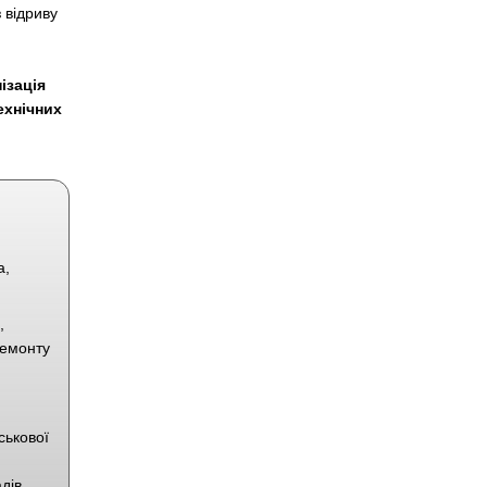
 відриву
ізація
ехнічних
а,
,
ремонту
ськової
дів,