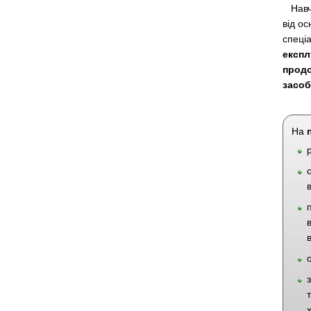
Навч
від ос
спеці
експл
продо
засоб
На