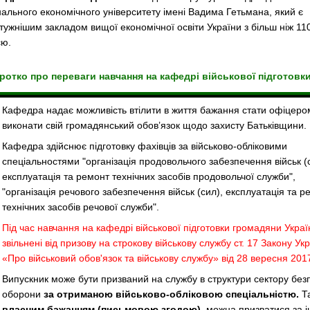
нального економічного університету імені Вадима Гетьмана, який є
тужнішим закладом вищої економічної освіти України з більш ніж 11
єю.
ротко про переваги навчання на кафедрі військової підготовк
Кафедра надає можливість втілити в життя бажання стати офіцеро
виконати свій громадянський обов’язок щодо захисту Батьківщини.
Кафедра здійснює підготовку фахівців за військово-обліковими
спеціальностями "організація продовольчого забезпечення військ (
експлуатація та ремонт технічних засобів продовольчої служби",
"організація речового забезпечення військ (сил), експлуатація та р
технічних засобів речової служби".
Під час навчання на кафедрі військової підготовки громадяни Украї
звільнені від призову на строкову військову службу ст. 17 Закону Ук
«Про військовий обов'язок та військову службу» від 28 вересня 2017
Випускник може бути призваний на службу в структури сектору без
оборони
за отриманою військово-обліковою спеціальністю.
Т
власним бажанням (письмовою згодою)
, можна призватися за 