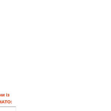
и із
 НАТО: