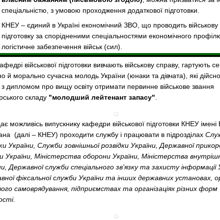
спеціальністю, з умовою проходження додаткової підготовки.
КНЕУ – єдиний в Україні економічний ЗВО, що проводить військову
підготовку за спорідненими спеціальностями економічного профілю
логістичне забезпечення військ (сил).
федрі військової підготовки вивчають військову справу, гартують с
но й морально сучасна молодь України (юнаки та дівчата), які дійс
 з дипломом про вищу освіту отримати первинне військове звання
рського складу
"молодший лейтенант запасу"
.
є можливісь випускнику кафедри військової підготовки КНЕУ імені
мана
(далі – КНЕУ) проходити службу і працювати в підрозділах
Слу
ки України, Служби зовнішньої розвідки України, Державної прикор
и України, Міністерства оборони України, Міністерства внутрішн
ни, Державної служби спеціального зв'язку та захисту інформації 
вної фіксальної служби України та інших державних установах, о
вого самоврядування, підприємствах та організаціях різних форм
ості.