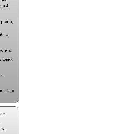
 які
країни,
йськ
астин;
ськових
их
ль за її
ає:
,
ом,