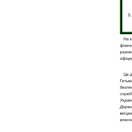
На ка
фізич
разом
офіце
Це да
Геть
безпе
служб
Украї
Держа
місце
власн