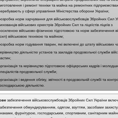
виготовлення і ремонт техніки та майна на ремонтних підприємствах,
перебувають у сфері управління Міністерства оборони України;
розробка норм харчування для військовослужбовців Збройних Сил У
вихованців військових оркестрів Збройних Сил та ліцеїстів ліцеїв з
посиленою військово-фізичною підготовкою та норм забезпечення ві
(сил) військовою технікою та майном;
розробка норм годування тварин, які включені до штату військових ч
керівництво діяльністю установ та закладів продовольчої служби вій
частин;
організація та керівництво підготовкою офіцерських кадрів і молодш
спеціалістів продовольчої служби;
організація і ведення обліку, звітності в продовольчій службі та контро
господарською діяльністю.
ове
забезпечення військовослужбовців Збройних Сил України включ
забезпечення обмундируванням, одягом, взуттям, засобами захисту
знаками, фурнітурою, господарським, спортивним, санітарним майн