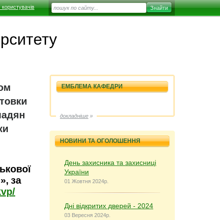
 користувачів
ерситету
ом
ЕМБЛЕМА КАФЕДРИ
отовки
мадян
докладніше
»
ки
НОВИНИ ТА ОГОЛОШЕННЯ
День захисника та захисниці
ькової
України
»,
за
01 Жовтня 2024р.
kvp/
Дні відкритих дверей - 2024
03 Вересня 2024р.